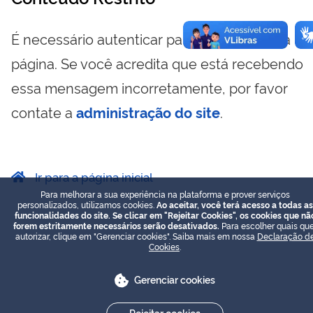
É necessário autenticar para visualizar essa
página. Se você acredita que está recebendo
essa mensagem incorretamente, por favor
contate a
administração do site
.
Ir para a página inicial
Para melhorar a sua experiência na plataforma e prover serviços
personalizados, utilizamos cookies.
Ao aceitar, você terá acesso a todas as
funcionalidades do site. Se clicar em "Rejeitar Cookies", os cookies que nã
forem estritamente necessários serão desativados.
Para escolher quais que
autorizar, clique em "Gerenciar cookies". Saiba mais em nossa
Declaração d
Cookies
.
Gerenciar cookies
Rejeitar cookies