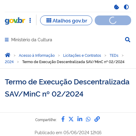
Ministério da Cultura
Abrir menu principal de navegação
Você está aqui:
Página Inicial
Acesso à Informação
Licitações e Contratos
TEDs
2024
Termo de Execução Descentralizada SAV/MinC nº 02/2024
Termo de Execução Descentralizada
SAV/MinC nº 02/2024
Compartilhe por Facebook
Compartilhe por Twitter
Compartilhe por Lin
Compartilhe por
link para Copi
Compartilhe:
Publicado em
05/06/2024 12h16