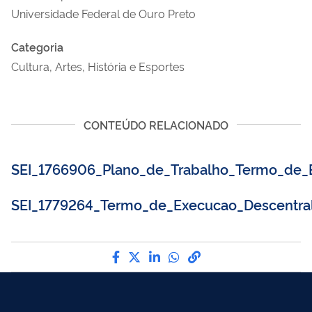
Universidade Federal de Ouro Preto
Categoria
Cultura, Artes, História e Esportes
CONTEÚDO RELACIONADO
SEI_1766906_Plano_de_Trabalho_Termo_de_E
SEI_1779264_Termo_de_Execucao_Descentral
Compartilhe por Facebook
Compartilhe por Twitter
Compartilhe por LinkedI
Compartilhe por Wha
link para Copiar pa