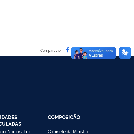
Compartilhe por Facebo
Compartilhe por Twit
Compartilhe por L
Compartilhe p
link para C
Compartilhe:
IDADES
COMPOSIÇÃO
CULADAS
cia Nacional do
Gabinete da Ministra