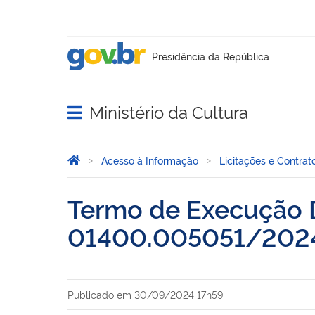
Ministério da Cultura
Abrir menu principal de navegação
Você está aqui:
Página Inicial
Acesso à Informação
Licitações e Contrat
Termo de Execução D
01400.005051/202
Publicado em
30/09/2024 17h59