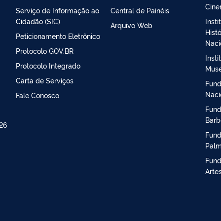
Cine
Serviço de Informação ao
Central de Painéis
Cidadão (SIC)
Inst
Arquivo Web
Histó
Peticionamento Eletrônico
Naci
Protocolo GOV.BR
Insti
Protocolo Integrado
Muse
Carta de Serviços
Fund
Naci
Fale Conosco
Fund
Barb
026
Fund
Palm
Fund
Arte