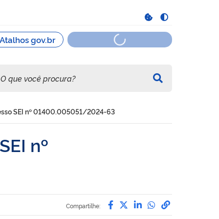
cesso SEI nº 01400.005051/2024-63
SEI nº
Compartilhe por Facebo
Compartilhe por Twit
Compartilhe por L
Compartilhe p
link para C
Compartilhe: