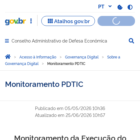
Conselho Administrativo de Defesa Econômica
Abrir menu principal de navegação
Você está aqui:
Página Inicial
Acesso à Informação
Governança Digital
Sobre a
Governança Digital
Monitoramento PDTIC
Monitoramento PDTIC
Publicado em
05/05/2026 10h36
Atualizado em
25/06/2026 10h57
Monitoramento da Execução do