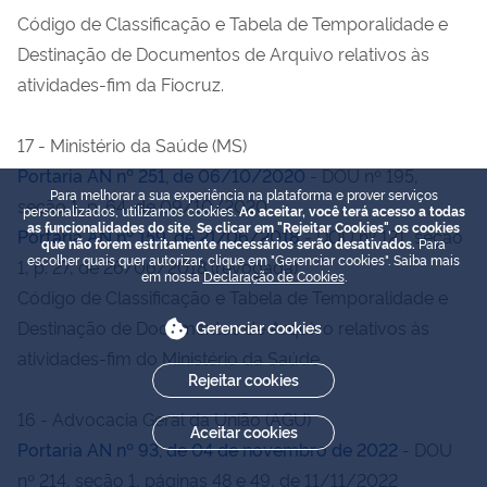
Código de Classificação e Tabela de Temporalidade e
Destinação de Documentos de Arquivo relativos às
atividades-fim da Fiocruz.
17 - Ministério da Saúde (MS)
Portaria AN nº 251, de 06/10/2020
- DOU nº 195,
Para melhorar a sua experiência na plataforma e prover serviços
seção 1, p. 64, de 09/10/2020
personalizados, utilizamos cookies.
Ao aceitar, você terá acesso a todas
as funcionalidades do site. Se clicar em "Rejeitar Cookies", os cookies
Portaria AN nº 159, de 21/06/2018
- DOU nº 121, seção
que não forem estritamente necessários serão desativados.
Para
escolher quais quer autorizar, clique em "Gerenciar cookies". Saiba mais
1, p. 27, de 26/06/2018 (revogada).
em nossa
Declaração de Cookies
.
Código de Classificação e Tabela de Temporalidade e
Destinação de Documentos de Arquivo relativos às
Gerenciar cookies
atividades-fim do Ministério da Saúde.
Rejeitar cookies
16 - Advocacia Geral da União (AGU)
Aceitar cookies
Portaria AN nº 93, de 04 de novembro de 2022
- DOU
nº 214, seção 1, páginas 48 e 49, de 11/11/2022