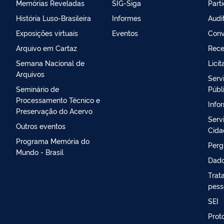
Memórias Reveladas
SIG-Siga
Part
História Luso-Brasileira
Informes
Audi
Exposições virtuais
Eventos
Conv
Arquivo em Cartaz
Rece
Semana Nacional de
Lici
Arquivos
Serv
Seminário de
Públ
Processamento Técnico e
Info
Preservação do Acervo
Serv
Outros eventos
Cida
Programa Memória do
Perg
Mundo - Brasil
Dado
Trat
pess
SEI
Proto