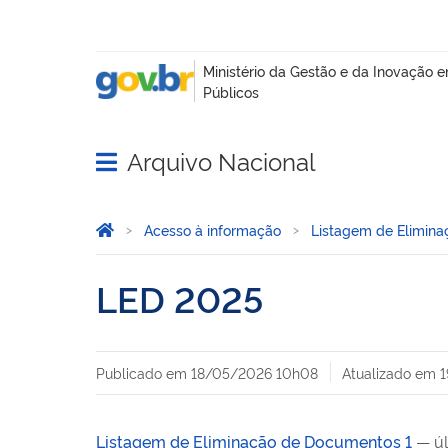
Arquivo Nacional
Abrir menu principal de navegação
Você está aqui:
Página Inicial
Acesso à informação
Listagem de Elimin
LED 2025
Publicado em
18/05/2026 10h08
Atualizado em
1
Listagem de Eliminação de Documentos 1
— ú