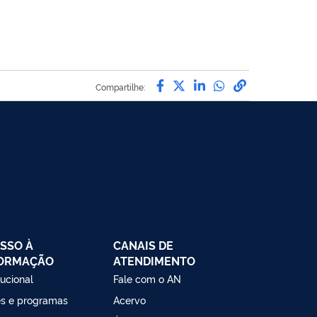
Compartilhe por Facebo
Compartilhe por Twit
Compartilhe por L
Compartilhe p
link para C
Compartilhe:
SSO À
CANAIS DE
FORMAÇÃO
ATENDIMENTO
tucional
Fale com o AN
s e programas
Acervo