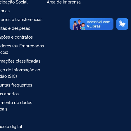
icipação Social
Área de imprensa
torias
ênios e transferências
itas e despesas
tações e contratos
idores (ou Empregados
icos)
rmações classificadas
iço de Informação ao
dão (SIC)
untas frequentes
s abertos
amento de dados
oais
colo digital