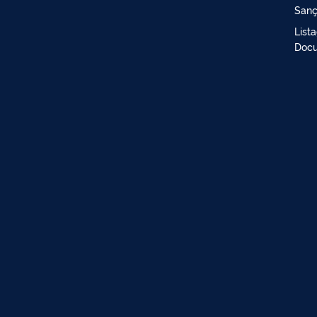
Sanç
List
Docu