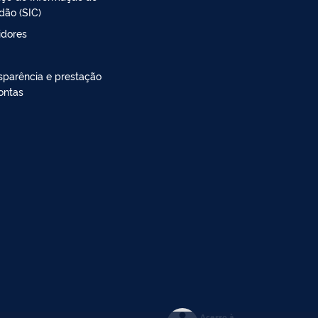
dão (SIC)
idores
sparência e prestação
ontas
Acesso à