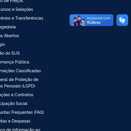
o de Preços
ursos e Seleções
ênios e Transferências
egedoria
s Abertos
gio
ão do SUS
rnança Pública
rmações Classificadas
Geral de Proteção de
s Pessoais (LGPD)
tações e Contratos
icipação Social
untas Frequentes (FAQ)
itas e Despesas
iço de Informação ao