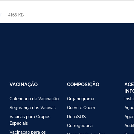
df
— 4165 KB
VACINAÇÃO
COMPOSIÇÃO
ACE
IN
Calendário de Vacinação
Organograma
Insti
Segurança das Vacinas
Quem é Quem
Açõe
Vacinas para Grupos
DenaSUS
Agen
Especiais
Corregedoria
Audi
Vacinação para os