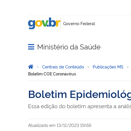
Ministério da Saúde
Abrir menu principal de navegação
Você está aqui:
Página Inicial
Centrais de Conteúdo
Publicações MS
Boletim COE Coronavírus
Boletim Epidemiológ
Essa edição do boletim apresenta a análi
Atualizado em
13/11/2023 15h56