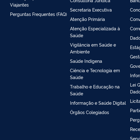
Consultoria Jurídica
Banc
Viajantes
Secretaria Executiva
Conc
Perguntas Frequentes (FAQ)
Atenção Primária
Conv
Atenção Especializada à
Corr
Saúde
Dado
Vigilância em Saúde e
Está
Ambiente
Gest
Saúde Indígena
Gove
Ciência e Tecnologia em
Info
Saúde
Lei 
Trabalho e Educação na
Dado
Saúde
Lici
Informação e Saúde Digital
Part
Órgãos Colegiados
Perg
Rece
Serv