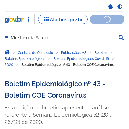
Ministério da Saúde
Abrir menu principal de navegação
Você está aqui:
Página Inicial
Centrais de Conteúdo
Publicações MS
Boletins
Boletins Epidemiológicos
Boletins Epidemiológicos Covid-19
2020
Boletim Epidemiológico nº 43 - Boletim COE Coronavírus
Boletim Epidemiológico nº 43 -
Boletim COE Coronavírus
Esta edição do boletim apresenta a análise
referente à Semana Epidemiológica 52 (20 a
26/12) de 2020.