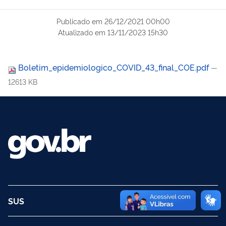
Publicado em
26/12/2021 00h00
Atualizado em
13/11/2023 15h30
Boletim_epidemiologico_COVID_43_final_COE.pdf
—
12613 KB
SUS