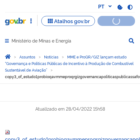
Ministério de Minas e Energia
Abrir menu principal de navegação
Você está aqui:
Página Inicial
Assuntos
Notícias
MME e ProQR/GIZ lançam estudo
“Governança e Políticas Públicas de Incentivo à Produção de Combustível
Sustentável de Aviação”
copy3_of_estudo1probioqavmmeproqrgizgovernancapoliticaspublicassafofi
Atualizado em
28/04/2022 15h58
copy3_of_estudo1probioqavmmeproqrgizgovernancapoliti