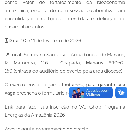
como vetor de fortalecimento da bioeconomia
amazônica, encerrando com sessão colaborativa para
consolidação das lições aprendidas e definição de
encaminhamentos.
🗓️Data:
10 e 11 de fevereiro de 2026
📍Local:
Seminário São José - Arquidiocese de Manaus,
R. Maromba, 116 - Chapada,
Manaus
69050-
150 (entrada do auditório do evento pela arquidiocese)
O evento
possui lugares
limitados
, p
ara
garantir sua
vaga
preencha o formulário no seguinte link:
Link para fazer sua inscrição no Workshop Programa
Energias da Amazônia 2026
Acesse aqui a programação do evento