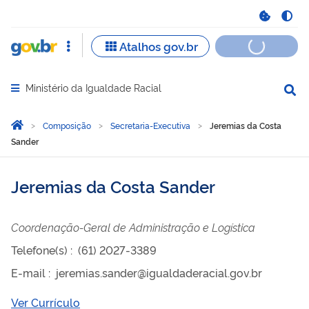
Ministério da Igualdade Racial
Abrir menu principal de navegação
Você está aqui:
Página Inicial
Composição
Secretaria-Executiva
Jeremias da Costa
Sander
Jeremias da Costa Sander
Coordenação-Geral de Administração e Logística
Telefone(s)
:
(61) 2027-3389
E-mail
:
jeremias.sander@igualdaderacial.gov.br
Ver Currículo