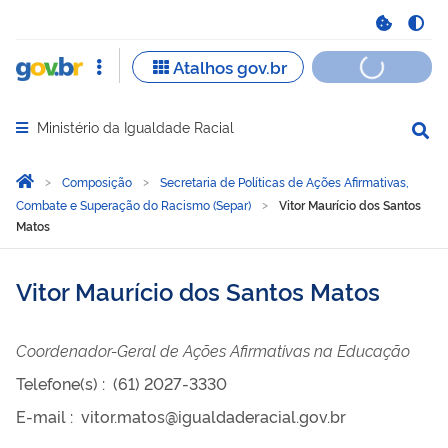
Ministério da Igualdade Racial
Abrir menu principal de navegação
Você está aqui:
Página Inicial
Composição
Secretaria de Políticas de Ações Afirmativas,
Combate e Superação do Racismo (Separ)
Vitor Maurício dos Santos
Matos
Vitor Maurício dos Santos Matos
Coordenador-Geral de Ações Afirmativas na Educação
Telefone(s)
:
(61) 2027-3330
E-mail
:
vitor.matos@igualdaderacial.gov.br