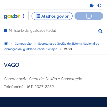
Ministério da Igualdade Racial
Abrir menu principal de navegação
Você está aqui:
Página Inicial
Composição
Secretaria de Gestão do Sistema Nacional de
Promoção da Igualdade Racial (Senapir)
VAGO
VAGO
Coordenação-Geral de Gestão e Cooperação
Telefone(s)
:
(61) 2027-3252