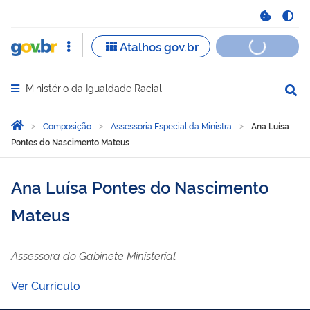
Ministério da Igualdade Racial
Abrir menu principal de navegação
Você está aqui:
Página Inicial
Composição
Assessoria Especial da Ministra
Ana Luísa
Pontes do Nascimento Mateus
Ana Luísa Pontes do Nascimento
Mateus
Assessora do Gabinete Ministerial
Ver Currículo