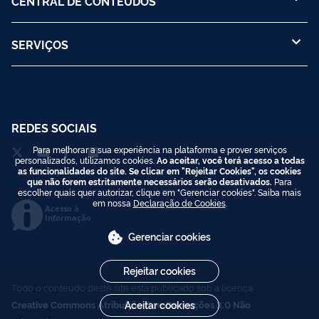
CENTRAL DE CONTEÚDOS
SERVIÇOS
REDES SOCIAIS
Para melhorar a sua experiência na plataforma e prover serviços
personalizados, utilizamos cookies.
Ao aceitar, você terá acesso a todas
as funcionalidades do site. Se clicar em "Rejeitar Cookies", os cookies
que não forem estritamente necessários serão desativados.
Para
escolher quais quer autorizar, clique em "Gerenciar cookies". Saiba mais
em nossa
Declaração de Cookies
.
Acesso à
Informação
Gerenciar cookies
Rejeitar cookies
Todo o conteúdo deste site está publicado sob a licença
Creative Commons Atribuição-SemDerivações 3.0 Não
Aceitar cookies