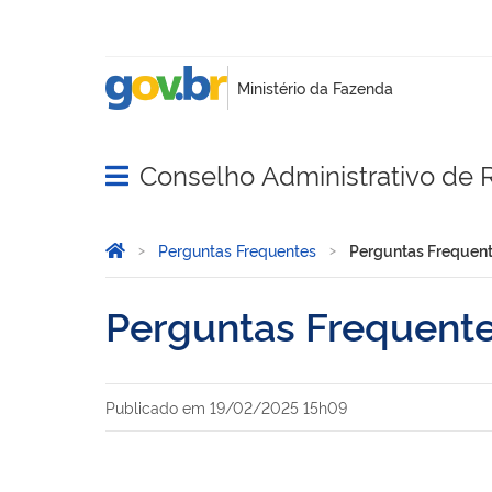
Conselho Administrativo de R
Abrir menu principal de navegação
Você está aqui:
Página Inicial
Perguntas Frequentes
Perguntas Frequen
Perguntas Frequent
Publicado em
19/02/2025 15h09