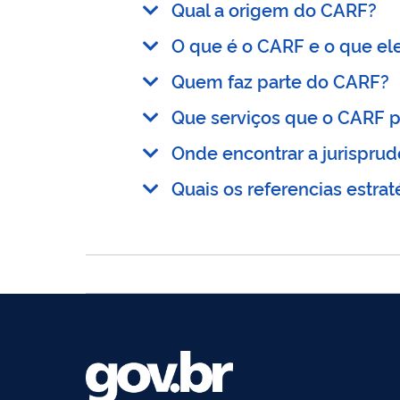
Qual a origem do CARF?
O que é o CARF e o que ele
Quem faz parte do CARF?
Que serviços que o CARF p
Onde encontrar a jurispru
Quais os referencias estra