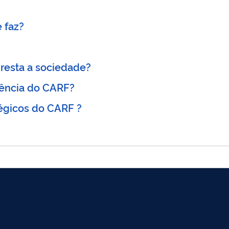
 faz?
resta a sociedade?
dência do CARF?
tégicos do CARF ?