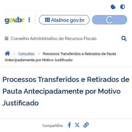
Conselho Administrativo de Recursos Fiscais
Abrir menu principal de navegação
Você está aqui:
Página Inicial
Consultas
Processos Transferidos e Retirados de Pauta
Antecipadamente por Motivo Justificado
Processos Transferidos e Retirados de
Pauta Antecipadamente por Motivo
Justificado
Compartilhe por Faceb
Compartilhe por Twi
link para Copiar 
Compartilhe: