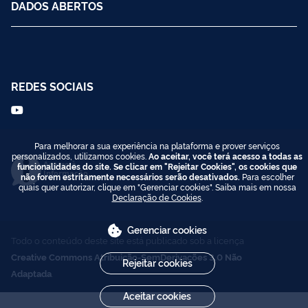
DADOS ABERTOS
REDES SOCIAIS
Para melhorar a sua experiência na plataforma e prover serviços
personalizados, utilizamos cookies.
Ao aceitar, você terá acesso a todas as
Acesso à
funcionalidades do site. Se clicar em "Rejeitar Cookies", os cookies que
Informação
não forem estritamente necessários serão desativados.
Para escolher
quais quer autorizar, clique em "Gerenciar cookies". Saiba mais em nossa
Declaração de Cookies
.
Gerenciar cookies
Todo o conteúdo deste site está publicado sob a licença
Creative Commons Atribuição-SemDerivações 3.0 Não
Rejeitar cookies
Adaptada
.
Aceitar cookies