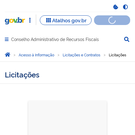
Conselho Administrativo de Recursos Fiscais
Abrir menu principal de navegação
Você está aqui:
Página Inicial
Acesso à Informação
Licitações e Contratos
Licitações
Licitações