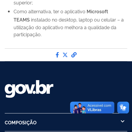
superior;
Como alternativa, ter o aplicativo
Microsoft
TEAMS
instalado no desktop, laptop ou celular – a
utilização do aplicativo melhora a qualidade da
participação.
Compartilhe por Facebook
Compartilhe por Twitter
link para Copiar para 
COMPOSIÇÃO