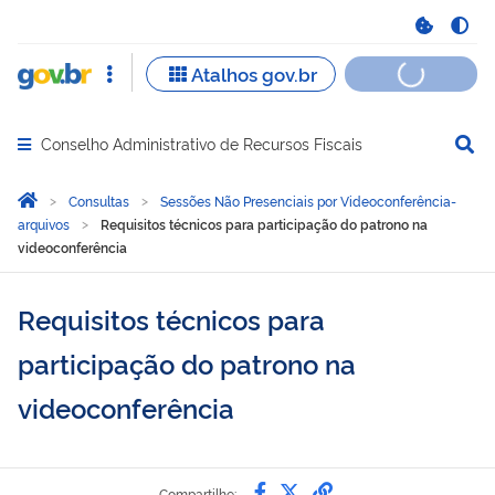
Conselho Administrativo de Recursos Fiscais
Abrir menu principal de navegação
Você está aqui:
Página Inicial
Consultas
Sessões Não Presenciais por Videoconferência-
arquivos
Requisitos técnicos para participação do patrono na
videoconferência
Requisitos técnicos para
participação do patrono na
videoconferência
Compartilhe por Faceb
Compartilhe por Twi
link para Copiar 
Compartilhe: