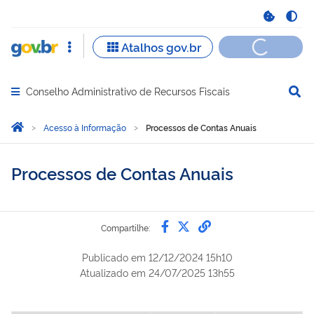
Conselho Administrativo de Recursos Fiscais
Abrir menu principal de navegação
Você está aqui:
Página Inicial
Acesso à Informação
Processos de Contas Anuais
Processos de Contas Anuais
Compartilhe por Faceb
Compartilhe por Twi
link para Copiar 
Compartilhe:
Publicado em
12/12/2024 15h10
Atualizado em
24/07/2025 13h55