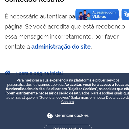
É necessário autenticar para visualizar essa
página. Se você acredita que está recebendo
essa mensagem incorretamente, por favor
contate a
administração do site
.
Ir para a página inicial
Para melhorar a sua experiência na plataforma e prover serviços
personalizados, utilizamos cookies.
Ao aceitar, você terá acesso a todas as
funcionalidades do site. Se clicar em "Rejeitar Cookies", os cookies que nã
forem estritamente necessários serão desativados.
Para escolher quais que
autorizar, clique em "Gerenciar cookies". Saiba mais em nossa
Declaração d
Cookies
.
Gerenciar cookies
Rejeitar cookies