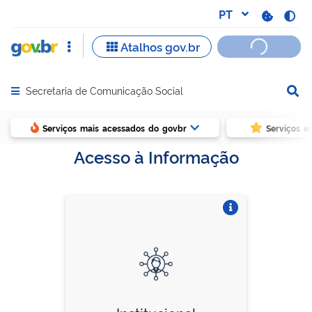
Secretaria de Comunicação Social
Abrir menu principal de navegação
Serviços mais acessados do govbr
Serviços e
Acesso à Informação
Vire o card