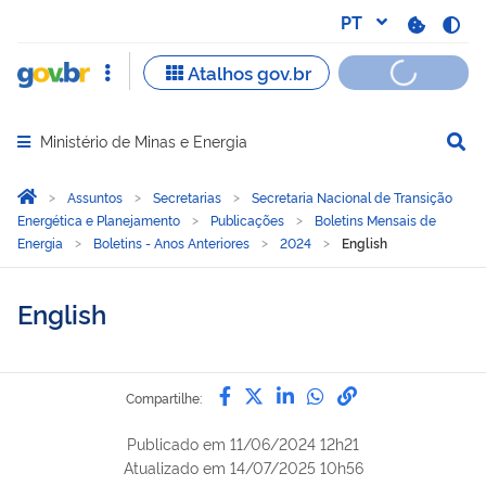
Ministério de Minas e Energia
Abrir menu principal de navegação
Você está aqui:
Página Inicial
Assuntos
Secretarias
Secretaria Nacional de Transição
Energética e Planejamento
Publicações
Boletins Mensais de
Energia
Boletins - Anos Anteriores
2024
English
English
Compartilhe por Facebook
Compartilhe por Twitter
Compartilhe por Lin
Compartilhe por
link para Copi
Compartilhe:
Publicado em
11/06/2024 12h21
Atualizado em
14/07/2025 10h56