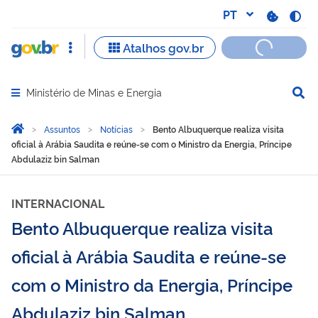
Ministério de Minas e Energia
Abrir menu principal de navegação
Você está aqui:
Página Inicial
Assuntos
Notícias
Bento Albuquerque realiza visita
oficial à Arábia Saudita e reúne-se com o Ministro da Energia, Príncipe
Abdulaziz bin Salman
INTERNACIONAL
Bento Albuquerque realiza visita
oficial à Arábia Saudita e reúne-se
com o Ministro da Energia, Príncipe
Abdulaziz bin Salman