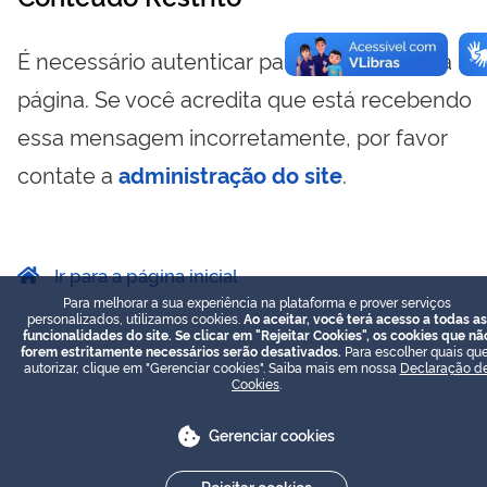
É necessário autenticar para visualizar essa
página. Se você acredita que está recebendo
essa mensagem incorretamente, por favor
contate a
administração do site
.
Ir para a página inicial
Para melhorar a sua experiência na plataforma e prover serviços
personalizados, utilizamos cookies.
Ao aceitar, você terá acesso a todas as
funcionalidades do site. Se clicar em "Rejeitar Cookies", os cookies que nã
forem estritamente necessários serão desativados.
Para escolher quais que
autorizar, clique em "Gerenciar cookies". Saiba mais em nossa
Declaração d
Cookies
.
Gerenciar cookies
Rejeitar cookies