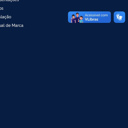
os
slação
al de Marca