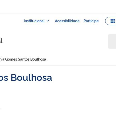
l
ínia Gomes Santos Boulhosa
os Boulhosa
r