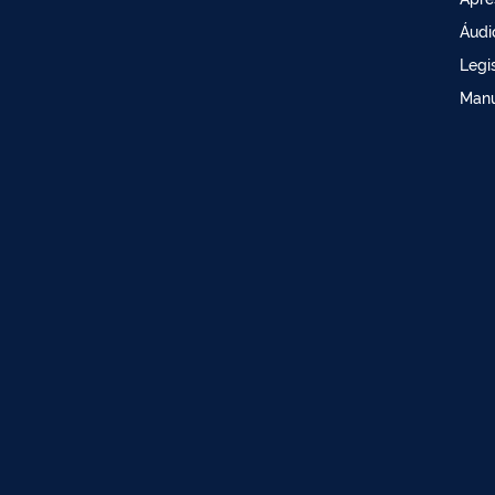
Áudi
Legi
Manu