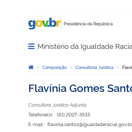
Ministério da Igualdade Racia
Abrir menu principal de navegação
Você está aqui:
Página Inicial
Composição
Consultoria Jurídica
Flav
Flavínia Gomes Sant
Consultora Jurídica Adjunta
Telefone(s)
:
(61) 2027-3533
E-mail
:
flavinia.santos@igualdaderacial.gov.b