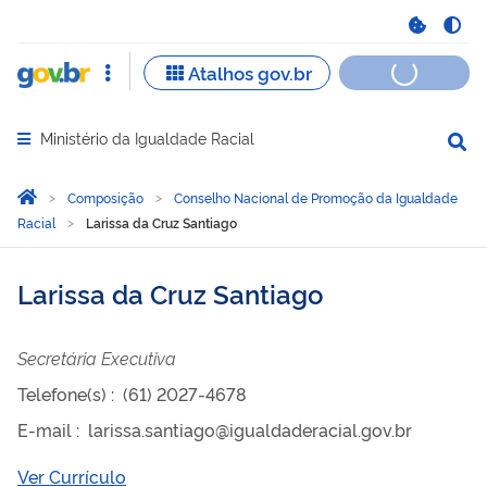
Ministério da Igualdade Racial
Abrir menu principal de navegação
Você está aqui:
Página Inicial
Composição
Conselho Nacional de Promoção da Igualdade
Racial
Larissa da Cruz Santiago
Larissa da Cruz Santiago
Secretária Executiva
Telefone(s)
:
(61) 2027-4678
E-mail
:
larissa.santiago@igualdaderacial.gov.br
Ver Currículo