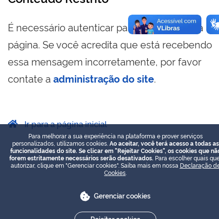
É necessário autenticar para visualizar essa
página. Se você acredita que está recebendo
essa mensagem incorretamente, por favor
contate a
administração do site
.
Ir para a página inicial
Para melhorar a sua experiência na plataforma e prover serviços
personalizados, utilizamos cookies.
Ao aceitar, você terá acesso a todas as
funcionalidades do site. Se clicar em "Rejeitar Cookies", os cookies que nã
forem estritamente necessários serão desativados.
Para escolher quais que
autorizar, clique em "Gerenciar cookies". Saiba mais em nossa
Declaração d
Cookies
.
Gerenciar cookies
Rejeitar cookies