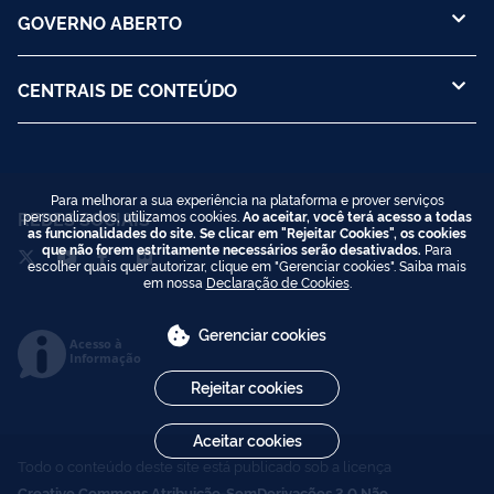
GOVERNO ABERTO
CENTRAIS DE CONTEÚDO
Para melhorar a sua experiência na plataforma e prover serviços
REDES SOCIAIS
personalizados, utilizamos cookies.
Ao aceitar, você terá acesso a todas
as funcionalidades do site. Se clicar em "Rejeitar Cookies", os cookies
que não forem estritamente necessários serão desativados.
Para
escolher quais quer autorizar, clique em "Gerenciar cookies". Saiba mais
em nossa
Declaração de Cookies
.
Gerenciar cookies
Acesso à
Informação
Rejeitar cookies
Aceitar cookies
Todo o conteúdo deste site está publicado sob a licença
Creative Commons Atribuição-SemDerivações 3.0 Não