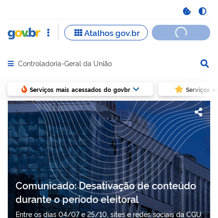
Controladoria-Geral da União
Abrir menu principal de navegação
Serviços mais acessados do govbr
Serviços e
Comunicado: Desativação de conteúdo
durante o período eleitoral
Entre os dias 04/07 e 25/10, sites e redes sociais da CGU