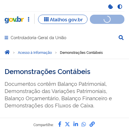
Controladoria-Geral da União
Abrir menu principal de navegação
Você está aqui:
Página Inicial
Acesso à Informação
Demonstrações Contábeis
Demonstrações Contábeis
Documentos contêm Balanço Patrimonial,
Demonstração das Variações Patrimoniais,
Balanço Orçamentário, Balanço Financeiro e
Demonstrações dos Fluxos de Caixa.
Compartilhe por Facebook
Compartilhe por Twitter
Compartilhe por Lin
Compartilhe por
link para Copi
Compartilhe: