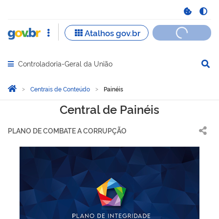
Controladoria-Geral da União
Abrir menu principal de navegação
Você está aqui:
Página Inicial
Centrais de Conteúdo
Painéis
Painéis
Central de Painéis
PLANO DE COMBATE A CORRUPÇÃO