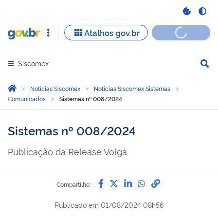
Siscomex
Abrir menu principal de navegação
Você está aqui:
Página Inicial
Notícias Siscomex
Notícias Siscomex Sistemas
Comunicados
Sistemas nº 008/2024
Sistemas nº 008/2024
Publicação da Release Volga
Compartilhe por Facebook
Compartilhe por Twitter
Compartilhe por Lin
Compartilhe por
link para Copi
Compartilhe:
Publicado em
01/08/2024 08h56