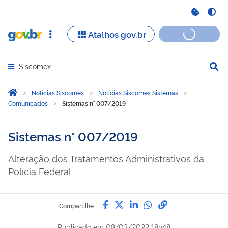
Siscomex
Abrir menu principal de navegação
Você está aqui:
Página Inicial
Notícias Siscomex
Notícias Siscomex Sistemas
Comunicados
Sistemas n° 007/2019
Sistemas n° 007/2019
Alteração dos Tratamentos Administrativos da
Polícia Federal
Compartilhe por Facebook
Compartilhe por Twitter
Compartilhe por Lin
Compartilhe por
link para Copi
Compartilhe:
Publicado em
08/03/2022 18h48