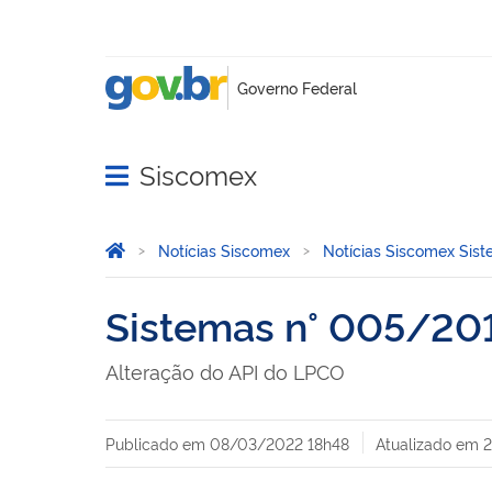
Siscomex
Abrir menu principal de navegação
Você está aqui:
Página Inicial
Notícias Siscomex
Notícias Siscomex Sis
Sistemas n° 005/20
Alteração do API do LPCO
Publicado em
08/03/2022 18h48
Atualizado em
2