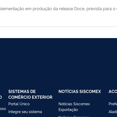
 implementação em produção da release Doce, prevista para 
SISTEMAS DE
NOTÍCIAS SISCOMEX
AC
O
COMÉRCIO EXTERIOR
Portal Único
Notícias Siscomex
Prefe
esso
Exportação
Integre seu sistema
Alad