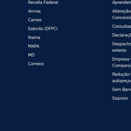
Receita Federal
Aprenden
Anvisa
Alteração
Concessó
Camex
Consultas
Exército (DFPC)
Declaraçã
Ibama
Despacho
MAPA
exterior
MD
Empresa 
Correios
Company
Redução t
autopeça
Sem Barre
Sisprom