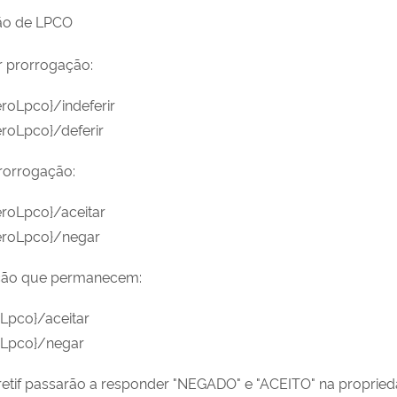
ção de LPCO
ir prorrogação:
oLpco}/indeferir
roLpco}/deferir
prorrogação:
roLpco}/aceitar
eroLpco}/negar
cação que permanecem:
Lpco}/aceitar
oLpco}/negar
-retif passarão a responder "NEGADO" e "ACEITO" na proprieda