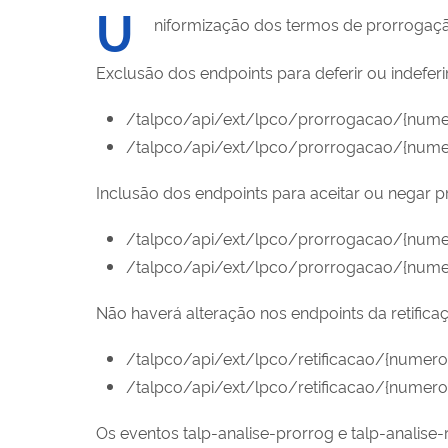
U
niformização dos termos de prorroga
Exclusão dos endpoints para deferir ou indefer
/talpco/api/ext/lpco/prorrogacao/{numer
/talpco/api/ext/lpco/prorrogacao/{nume
Inclusão dos endpoints para aceitar ou negar 
/talpco/api/ext/lpco/prorrogacao/{nume
/talpco/api/ext/lpco/prorrogacao/{num
Não haverá alteração nos endpoints da retifi
/talpco/api/ext/lpco/retificacao/{numero
/talpco/api/ext/lpco/retificacao/{numer
Os eventos
talp-analise-prorrog e
talp-analise