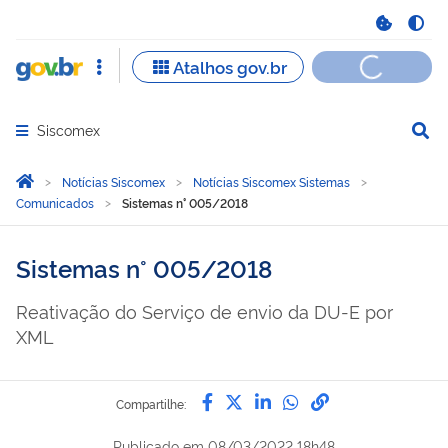
Siscomex
Abrir menu principal de navegação
Você está aqui:
Página Inicial
Notícias Siscomex
Notícias Siscomex Sistemas
Comunicados
Sistemas n° 005/2018
Sistemas n° 005/2018
Reativação do Serviço de envio da DU-E por
XML
Compartilhe por Facebook
Compartilhe por Twitter
Compartilhe por Lin
Compartilhe por
link para Copi
Compartilhe:
Publicado em
08/03/2022 18h48