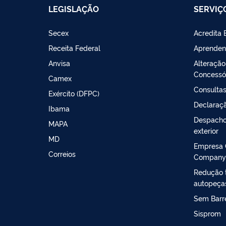
LEGISLAÇÃO
SERVIÇ
Secex
Acredita 
Receita Federal
Aprenden
Anvisa
Alteração
Concessó
Camex
Consultas
Exército (DFPC)
Declaraçã
Ibama
Despacho
MAPA
exterior
MD
Empresa 
Correios
Company
Redução t
autopeça
Sem Barre
Sisprom