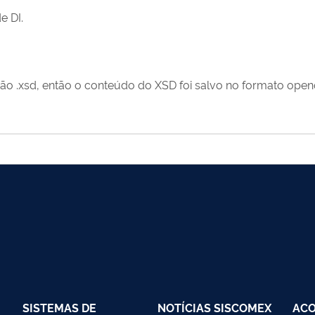
e DI.
são .xsd, então o conteúdo do XSD foi salvo no formato openo
SISTEMAS DE
NOTÍCIAS SISCOMEX
AC