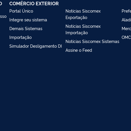
O
COMÉRCIO EXTERIOR
Portal Único
Notícias Siscomex
Prefe
esso
Exportação
Integre seu sistema
Alad
Notícias Siscomex
Demais Sistemas
Merc
m
Importação
Importação
OMC
Notícias Siscomex Sistemas
Simulador Desligamento DI
Assine o Feed