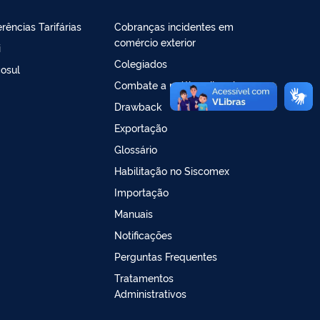
rências Tarifárias
Cobranças incidentes em
comércio exterior
i
Colegiados
osul
Combate a práticas ilegais
Drawback
Exportação
Glossário
Habilitação no Siscomex
Importação
Manuais
Notificações
Perguntas Frequentes
Tratamentos
Administrativos