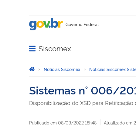
Siscomex
Abrir menu principal de navegação
Você está aqui:
Página Inicial
Notícias Siscomex
Notícias Siscomex Sis
Sistemas n° 006/20
Disponibilização do XSD para Retificação 
Publicado em
08/03/2022 18h48
Atualizado em
2