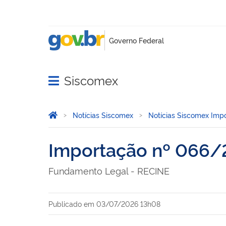
Siscomex
Abrir menu principal de navegação
Você está aqui:
Página Inicial
Notícias Siscomex
Notícias Siscomex Imp
Importação nº 066
Fundamento Legal - RECINE
Publicado em
03/07/2026 13h08