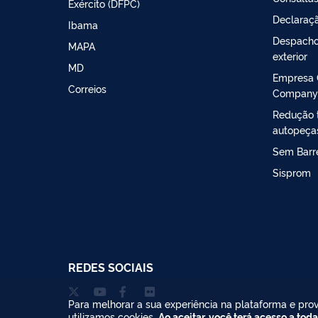
Exército (DFPC)
Declaraçã
Ibama
Despacho
MAPA
exterior
MD
Empresa 
Correios
Company
Redução t
autopeça
Sem Barre
Sisprom
REDES SOCIAIS
Para melhorar a sua experiência na plataforma e prov
utilizamos cookies.
Ao aceitar, você terá acesso a toda