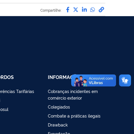
Compartilhe por Facebo
Compartilhe por Twit
Compartilhe por L
Compartilhe p
link para C
Compartilhe:
ORDOS
INFORMAÇÕES
rências Tarifárias
Cobranças incidentes em
comércio exterior
i
Colegiados
osul
Combate a práticas ilegais
Drawback
Exportação