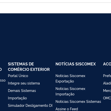
SISTEMAS DE
NOTÍCIAS SISCOMEX
AC
O
COMÉRCIO EXTERIOR
Portal Único
Notícias Siscomex
Prefe
esso
Exportação
Integre seu sistema
Alad
Notícias Siscomex
Demais Sistemas
Merc
m
Importação
Importação
OMC
Notícias Siscomex Sistemas
Simulador Desligamento DI
Assine o Feed