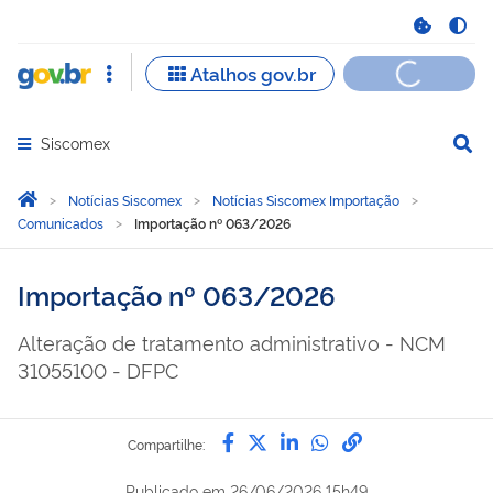
Siscomex
Abrir menu principal de navegação
Você está aqui:
Página Inicial
Notícias Siscomex
Notícias Siscomex Importação
Comunicados
Importação nº 063/2026
Importação nº 063/2026
Alteração de tratamento administrativo - NCM
31055100 - DFPC
Compartilhe por Facebook
Compartilhe por Twitter
Compartilhe por Lin
Compartilhe por
link para Copi
Compartilhe:
Publicado em
26/06/2026 15h49