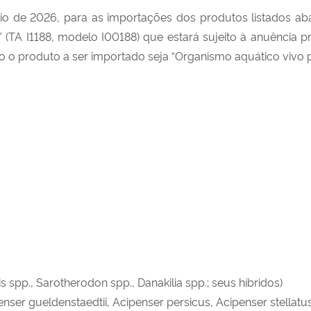
io de 2026, para as importações dos produtos listados ab
(TA I1188, modelo I00188) que estará sujeito à anuência pr
o o produto a ser importado seja “Organismo aquático vivo p
s spp., Sarotherodon spp., Danakilia spp.; seus híbridos)
enser gueldenstaedtii, Acipenser persicus, Acipenser stellatus