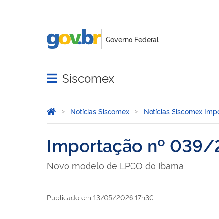
Siscomex
Abrir menu principal de navegação
Você está aqui:
Página Inicial
Notícias Siscomex
Notícias Siscomex Imp
Importação nº 039
Novo modelo de LPCO do Ibama
Publicado em
13/05/2026 17h30