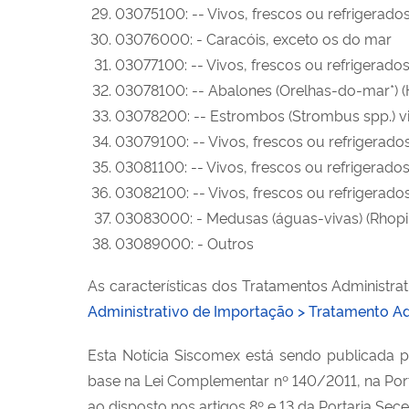
03075100: -- Vivos, frescos ou refrigerado
03076000: - Caracóis, exceto os do mar
03077100: -- Vivos, frescos ou refrigerado
03078100: -- Abalones (Orelhas-do-mar*) (Ha
03078200: -- Estrombos (Strombus spp.) vi
03079100: -- Vivos, frescos ou refrigerado
03081100: -- Vivos, frescos ou refrigerado
03082100: -- Vivos, frescos ou refrigerado
03083000: - Medusas (águas-vivas) (Rhopi
03089000: - Outros
As características dos Tratamentos Administr
Administrativo de Importação > Tratamento Ad
Esta Notícia Siscomex está sendo publicada p
base na Lei Complementar nº 140/2011, na Por
ao disposto nos artigos 8º e 13 da Portaria Se