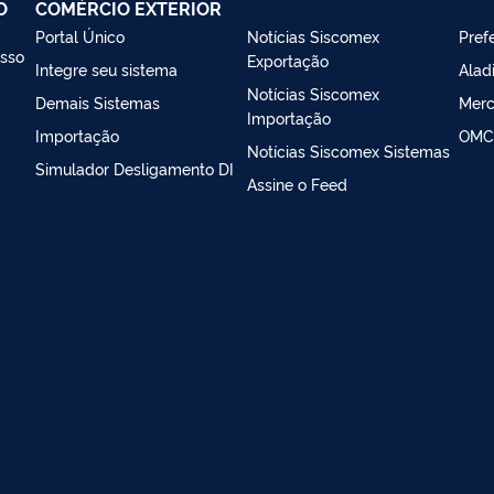
O
COMÉRCIO EXTERIOR
Portal Único
Notícias Siscomex
Prefe
esso
Exportação
Integre seu sistema
Alad
Notícias Siscomex
Demais Sistemas
Merc
m
Importação
Importação
OMC
Notícias Siscomex Sistemas
Simulador Desligamento DI
Assine o Feed