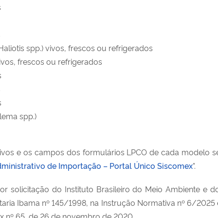
s
s
liotis spp.) vivos, frescos ou refrigerados
vos, frescos ou refrigerados
s
s
s
lema spp.)
ativos e os campos dos formulários LPCO de cada modelo ser
ministrativo de Importação – Portal Único Siscomex
”.
or solicitação do Instituto Brasileiro do Meio Ambiente e 
taria Ibama nº 145/1998, na Instrução Normativa nº 6/2025
cex nº 65, de 26 de novembro de 2020.