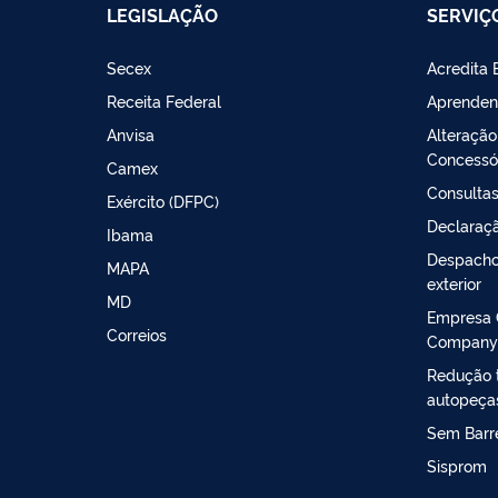
LEGISLAÇÃO
SERVIÇ
Secex
Acredita 
Receita Federal
Aprenden
Anvisa
Alteração
Concessó
Camex
Consultas
Exército (DFPC)
Declaraçã
Ibama
Despacho
MAPA
exterior
MD
Empresa 
Correios
Company
Redução t
autopeça
Sem Barre
Sisprom