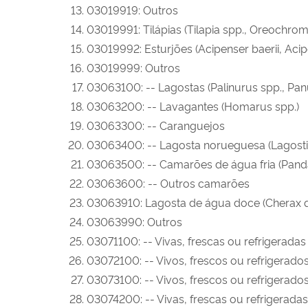
03019919: Outros
03019991: Tilápias (Tilapia spp., Oreochromi
03019992: Esturjões (Acipenser baerii, Acip
03019999: Outros
03063100: -- Lagostas (Palinurus spp., Panu
03063200: -- Lavagantes (Homarus spp.)
03063300: -- Caranguejos
03063400: -- Lagosta norueguesa (Lagosti
03063500: -- Camarões de água fria (Pand
03063600: -- Outros camarões
03063910: Lagosta de água doce (Cherax q
03063990: Outros
03071100: -- Vivas, frescas ou refrigeradas
03072100: -- Vivos, frescos ou refrigerado
03073100: -- Vivos, frescos ou refrigerado
03074200: -- Vivas, frescas ou refrigeradas