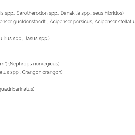
s spp., Sarotherodon spp., Danakilia spp.; seus híbridos)
enser gueldenstaedtii, Acipenser persicus, Acipenser stellatu
lirus spp., Jasus spp.)
m*) (Nephrops norvegicus)
alus spp., Crangon crangon)
uadricarinatus)
s
s