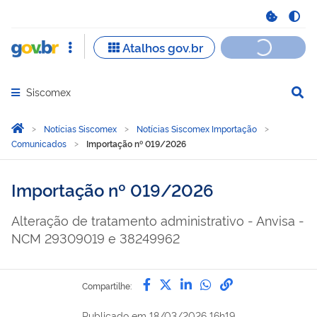
Siscomex
Abrir menu principal de navegação
Você está aqui:
Página Inicial
Notícias Siscomex
Notícias Siscomex Importação
Comunicados
Importação nº 019/2026
Importação nº 019/2026
Alteração de tratamento administrativo - Anvisa -
NCM 29309019 e 38249962
Compartilhe por Facebook
Compartilhe por Twitter
Compartilhe por Lin
Compartilhe por
link para Copi
Compartilhe:
Publicado em
18/03/2026 16h19