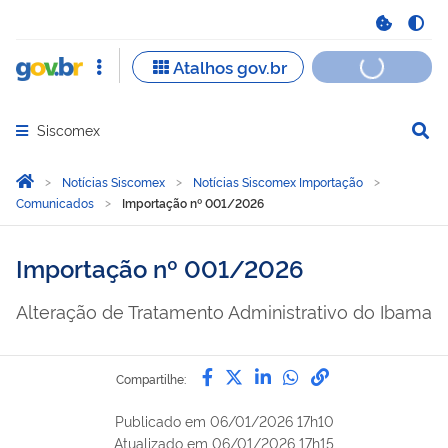
Siscomex
Abrir menu principal de navegação
Você está aqui:
Página Inicial
Notícias Siscomex
Notícias Siscomex Importação
Comunicados
Importação nº 001/2026
Importação nº 001/2026
Alteração de Tratamento Administrativo do Ibama
Compartilhe por Facebook
Compartilhe por Twitter
Compartilhe por Lin
Compartilhe por
link para Copi
Compartilhe:
Publicado em
06/01/2026 17h10
Atualizado em
06/01/2026 17h15