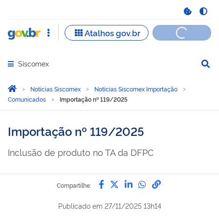
Siscomex
Abrir menu principal de navegação
Você está aqui:
Página Inicial
Notícias Siscomex
Notícias Siscomex Importação
Comunicados
Importação nº 119/2025
Importação nº 119/2025
Inclusão de produto no TA da DFPC
Compartilhe por Facebook
Compartilhe por Twitter
Compartilhe por Lin
Compartilhe por
link para Copi
Compartilhe:
Publicado em
27/11/2025 13h14