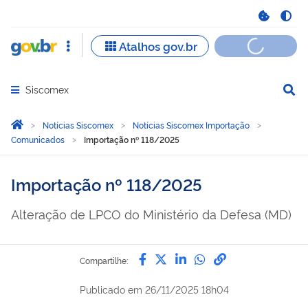
Siscomex
Abrir menu principal de navegação
Você está aqui:
Página Inicial
Notícias Siscomex
Notícias Siscomex Importação
Comunicados
Importação nº 118/2025
Importação nº 118/2025
Alteração de LPCO do Ministério da Defesa (MD)
Compartilhe por Facebook
Compartilhe por Twitter
Compartilhe por Lin
Compartilhe por
link para Copi
Compartilhe:
Publicado em
26/11/2025 18h04