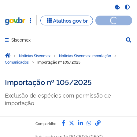
Siscomex
Abrir menu principal de navegação
Você está aqui:
Página Inicial
Notícias Siscomex
Notícias Siscomex Importação
Comunicados
Importação nº 105/2025
Importação nº 105/2025
Exclusão de espécies com permissão de
importação
Compartilhe por Facebook
Compartilhe por Twitter
Compartilhe por Lin
Compartilhe por
link para Copi
Compartilhe:
Publicado em
15/10/2025 09h30