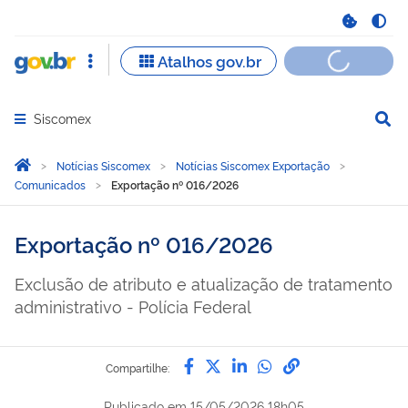
Siscomex
Abrir menu principal de navegação
Você está aqui:
Página Inicial
Notícias Siscomex
Notícias Siscomex Exportação
Comunicados
Exportação nº 016/2026
Exportação nº 016/2026
Exclusão de atributo e atualização de tratamento
administrativo - Polícia Federal
Compartilhe por Facebook
Compartilhe por Twitter
Compartilhe por Lin
Compartilhe por
link para Copi
Compartilhe:
Publicado em
15/05/2026 18h05