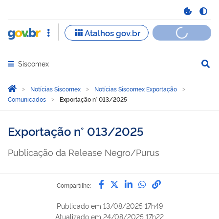
Siscomex
Abrir menu principal de navegação
Você está aqui:
Página Inicial
Notícias Siscomex
Notícias Siscomex Exportação
Comunicados
Exportação n° 013/2025
Exportação n° 013/2025
Publicação da Release Negro/Purus
Compartilhe por Facebook
Compartilhe por Twitter
Compartilhe por Lin
Compartilhe por
link para Copi
Compartilhe:
Publicado em
13/08/2025 17h49
Atualizado em
24/08/2025 17h22