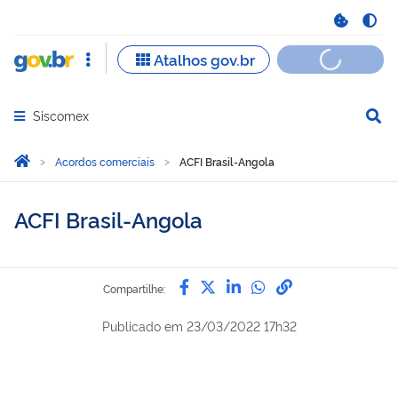
Siscomex
Abrir menu principal de navegação
Você está aqui:
Página Inicial
Acordos comerciais
ACFI Brasil-Angola
ACFI Brasil-Angola
Compartilhe por Facebook
Compartilhe por Twitter
Compartilhe por Lin
Compartilhe por
link para Copi
Compartilhe:
Publicado em
23/03/2022 17h32