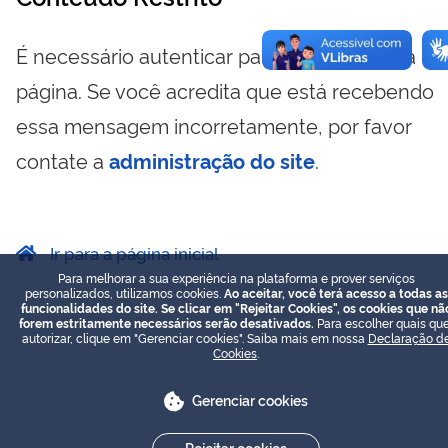
É necessário autenticar para visualizar essa
página. Se você acredita que está recebendo
essa mensagem incorretamente, por favor
contate a
administração do site
.
Ir para a página inicial
Para melhorar a sua experiência na plataforma e prover serviços
personalizados, utilizamos cookies.
Ao aceitar, você terá acesso a todas as
funcionalidades do site. Se clicar em "Rejeitar Cookies", os cookies que nã
forem estritamente necessários serão desativados.
Para escolher quais que
autorizar, clique em "Gerenciar cookies". Saiba mais em nossa
Declaração d
Cookies
.
Gerenciar cookies
Rejeitar cookies