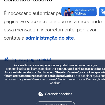
É necessário autenticar para visualizar essa
página. Se você acredita que está recebendo
essa mensagem incorretamente, por favor
contate a
administração do site
.
Ir para a página inicial
Para melhorar a sua experiência na plataforma e prover serviços
personalizados, utilizamos cookies.
Ao aceitar, você terá acesso a todas as
funcionalidades do site. Se clicar em "Rejeitar Cookies", os cookies que nã
forem estritamente necessários serão desativados.
Para escolher quais que
autorizar, clique em "Gerenciar cookies". Saiba mais em nossa
Declaração d
Cookies
.
Gerenciar cookies
Rejeitar cookies