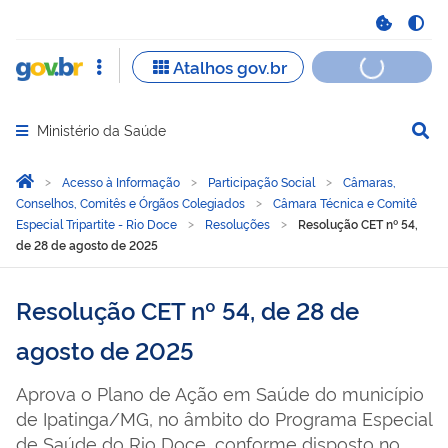
Ministério da Saúde
Abrir menu principal de navegação
Você está aqui:
Página Inicial
Acesso à Informação
Participação Social
Câmaras,
Conselhos, Comitês e Órgãos Colegiados
Câmara Técnica e Comitê
Especial Tripartite - Rio Doce
Resoluções
Resolução CET nº 54,
de 28 de agosto de 2025
Resolução CET nº 54, de 28 de
agosto de 2025
Aprova o Plano de Ação em Saúde do município
de Ipatinga/MG, no âmbito do Programa Especial
de Saúde do Rio Doce, conforme disposto no