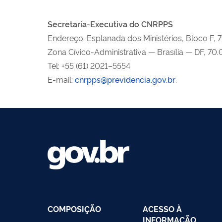
Secretaria-Executiva do CNRPPS
Endereço: Esplanada dos Ministérios, Bloco F, 7
Zona Cívico-Administrativa — Brasília — DF, 7
Tel: +55 (61) 2021–5554
E-mail:
cnrpps@previdencia.gov.br
.
COMPOSIÇÃO
ACESSO À
INFORMAÇÃO