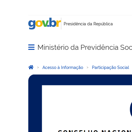
Ministério da Previdência Soc
Abrir menu principal de navegação
Você está aqui:
Página Inicial
Acesso à Informação
Participação Social
Conselho Nacional dos Re