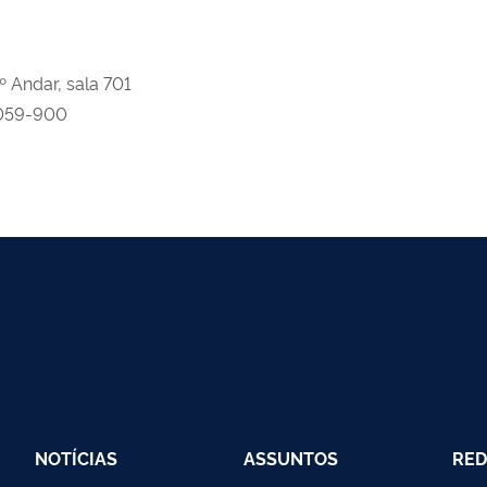
º Andar, sala 701
0.059-900
NOTÍCIAS
ASSUNTOS
RED